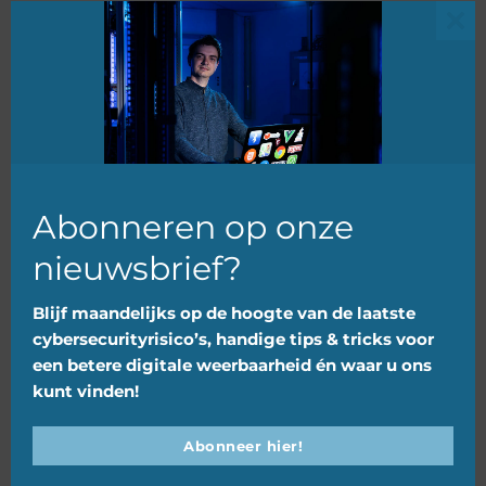
Clo
this
mod
Nieuw: CYRA voor certificering
Digitale Weerbaarheid MKB
Abonneren op onze
nieuwsbrief?
23 oktober 2022
Blijf maandelijks op de hoogte van de laatste
cybersecurityrisico’s, handige tips & tricks voor
een betere digitale weerbaarheid én waar u ons
kunt vinden!
Abonneer hier!