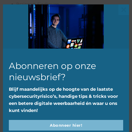
Brainport Eindhoven
Cyber Security Raad
Clo
Digital Trust Center
this
FLEXfg
mod
Gemeente Leeuwarden
Het CCV
Integripro
Abonneren op onze
Learning Hub Friesland
nieuwsbrief?
MDMX
Media Innovatie Campus (MICA) Leeuwarden
Blijf maandelijks op de hoogte van de laatste
Mile2
cybersecurityrisico’s, handige tips & tricks voor
Provincie Friesland
een betere digitale weerbaarheid én waar u ons
kunt vinden!
PVO
Redteam
Abonneer hier!
Reputatie Designers