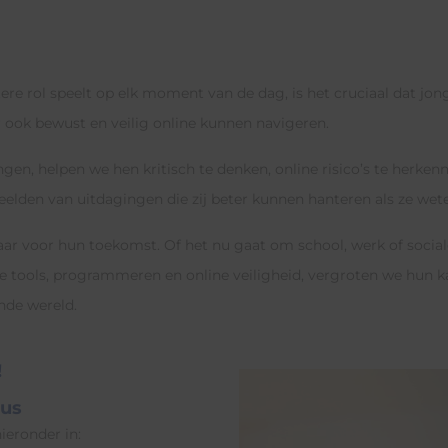
re rol speelt op elk moment van de dag, is het cruciaal dat jong
ook bewust en veilig online kunnen navigeren.
ngen, helpen we hen kritisch te denken, online risico’s te her
elden van uitdagingen die zij beter kunnen hanteren als ze wete
 voor hun toekomst. Of het nu gaat om school, werk of sociale i
e tools, programmeren en online veiligheid, vergroten we hun 
ende wereld.
!
pus
ieronder in: