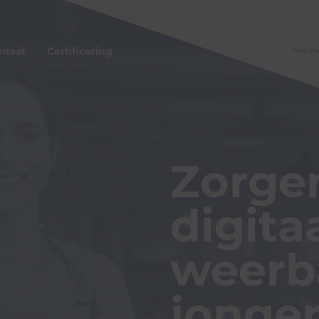
Nieu
ntest
Certificering
Zorge
ord Cyberscan
bonnement
ijke Horeca Nederland Cyberscan
berscan
digita
RECRON Cyberscan
rs Cyberscan
weerb
ers
ren
jonge
 Project
roject