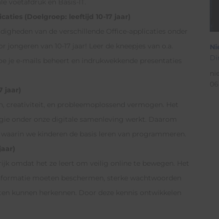
e voetafdruk en Basis-IT.
ties (Doelgroep: leeftijd 10-17 jaar)
igheden van de verschillende Office-applicaties onder
r jongeren van 10-17 jaar! Leer de kneepjes van o.a.
Ni
Di
 je e-mails beheert en indrukwekkende presentaties
ni
06
 jaar)
, creativiteit, en probleemoplossend vermogen. Het
ogie onder onze digitale samenleving werkt. Daarom
 waarin we kinderen de basis leren van programmeren.
jaar)
rijk omdat het ze leert om veilig online te bewegen. Het
 informatie moeten beschermen, sterke wachtwoorden
iten kunnen herkennen. Door deze kennis ontwikkelen