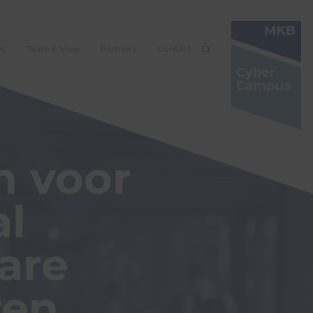
ws
Team & Visie
Partners
Contact
n voor
al
are
ren