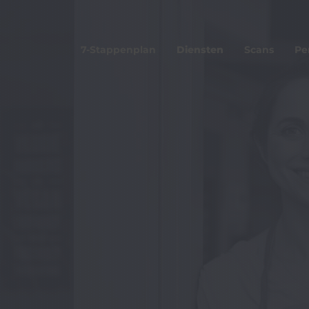
7-Stappenplan
Diensten
Scans
Pe
Wat is MyCyS?
Zorg No
Aanmelden MyCyS a
Koninkl
Inloggen MyCyS
Agro Cy
HISWA-
Makelaa
Trainingen werknem
Lespakketten jonge
BoostAI Interreg NWE
D-Flow Interreg DE P