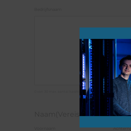
Bedrijfsnaam
0 van 30 max. aantal karakters
Naam
(Vereist)
Voornaam
Achtern