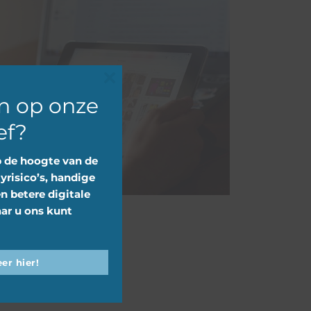
Close
n op onze
this
ef?
module
p de hoogte van de
yrisico’s, handige
en betere digitale
ar u ons kunt
er hier!