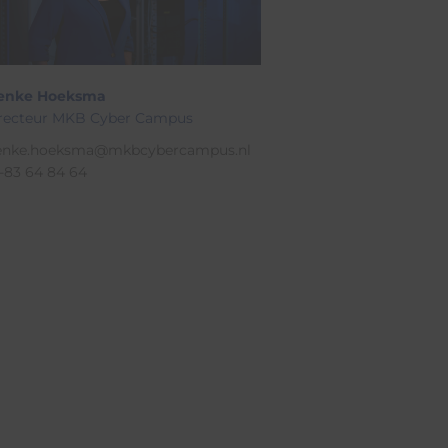
enke Hoeksma
recteur MKB Cyber Campus
enke.hoeksma@mkbcybercampus.nl
-83 64 84 64