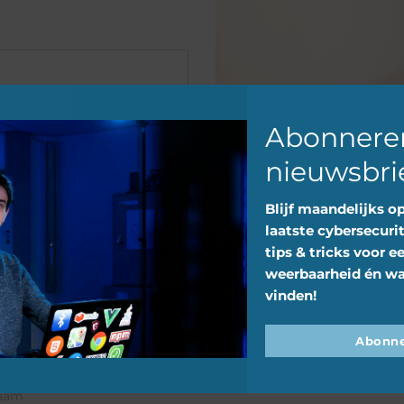
Abonnere
nieuwsbri
Blijf maandelijks o
laatste cybersecurit
tips & tricks voor e
weerbaarheid én wa
vinden!
Abonne
aam