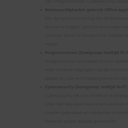
aan: Programmeren, Cybersecurity, digital
Basisvaardigheden gebruik Office-applica
Een dynamische training om de basisvaard
de knie te krijgen. Speciaal ontworpen voo
Outlook, Word en PowerPoint. Ontdek hoe
maakt.
Programmeren (Doelgroep: leeftijd 10-17
Programmeren stimuleert kritisch denken
helpt kinderen begrijpen hoe de technol
bieden wij ook korte lesprogramma’s aan
Cybersecurity (Doelgroep: leeftijd 14-17 
Cybersecurity les voor kinderen is belang
helpt hen begrijpen hoe ze persoonlijke
moeten gebruiken, en verdachte activite
kinderen goede digitale gewoonten