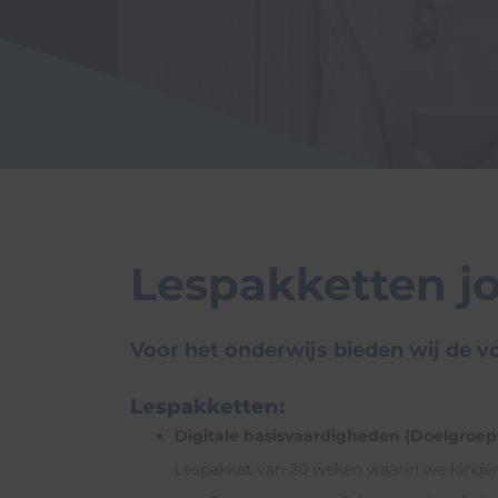
Agrarische sector
Digitaal weerbare jo
Watersport
Zorgaanbieders en to
Lespakketten j
Voor het onderwijs bieden wij de 
Lespakketten:
Digitale basisvaardigheden (Doelgroep: 
Lespakket van 20 weken waarin we kindere