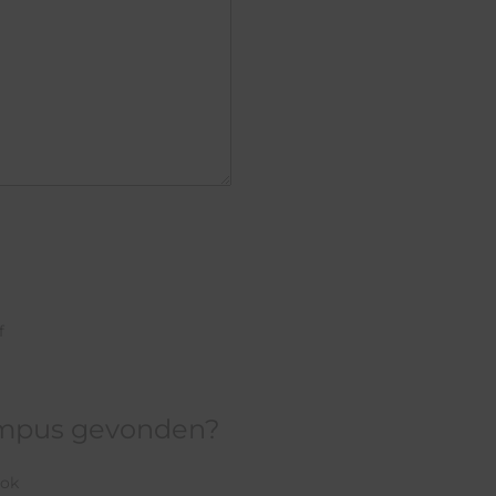
f
ampus gevonden?
ook