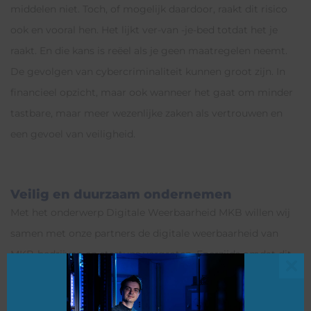
middelen niet. Toch, of mogelijk daardoor, raakt dit risico
ook en vooral hen. Het lijkt ver-van -je-bed totdat het je
raakt. En die kans is reëel als je geen maatregelen neemt.
De gevolgen van cybercriminaliteit kunnen groot zijn. In
financieel opzicht, maar ook wanneer het gaat om minder
tastbare, maar meer wezenlijke zaken als vertrouwen en
een gevoel van veiligheid.
Veilig en duurzaam ondernemen
Met het onderwerp Digitale Weerbaarheid MKB willen wij
samen met onze partners de digitale weerbaarheid van
MKB-bedrijven en startups vergroten. Enerzijds omdat dit
bijdraagt aan een veilig en duurzaam ondernemersklimaat
Clo
voor MKB-bedrijven, anderzijds omdat deze relatief nieuwe
this