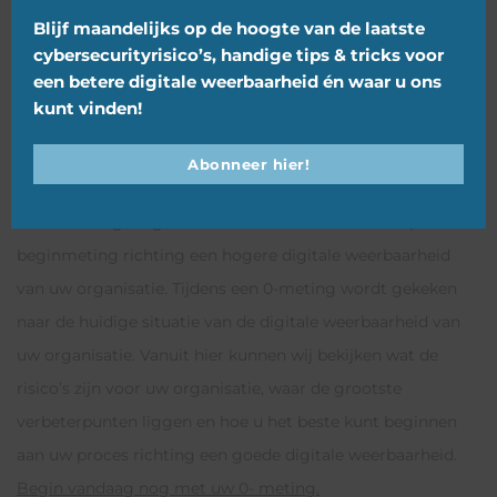
Blijf maandelijks op de hoogte van de laatste
cybersecurityrisico’s, handige tips & tricks voor
een betere digitale weerbaarheid én waar u ons
kunt vinden!
Abonneer hier!
Waarom een 0-meting?
Een 0-meting zorgt middels een scan voor een nulpunt of
beginmeting richting een hogere digitale weerbaarheid
van uw organisatie. Tijdens een 0-meting wordt gekeken
naar de huidige situatie van de digitale weerbaarheid van
uw organisatie. Vanuit hier kunnen wij bekijken wat de
risico’s zijn voor uw organisatie, waar de grootste
verbeterpunten liggen en hoe u het beste kunt beginnen
aan uw proces richting een goede digitale weerbaarheid.
Begin vandaag nog met uw 0- meting.