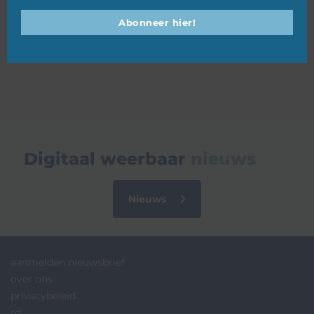
Abonneer hier!
08 juli 2026
Digitaal weerbaar
nieuws
Nieuws
aanmelden nieuwsbrief
over ons
privacybeleid
rd