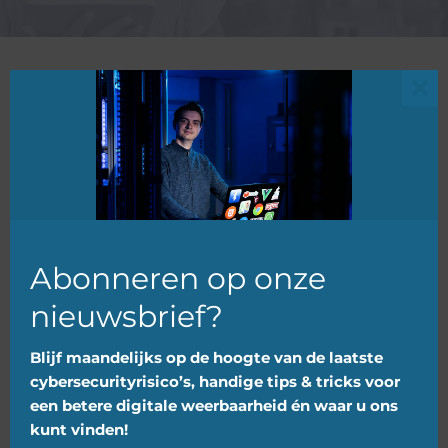
Clo
Berichten
this
Categorie
|
mkb
mod
Abonneren op onze
nieuwsbrief?
Blijf maandelijks op de hoogte van de laatste
cybersecurityrisico’s, handige tips & tricks voor
Nieuwsbrief MKB Cyber Campus
een betere digitale weerbaarheid én waar u ons
Juli
kunt vinden!