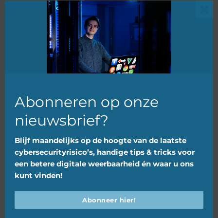
Clo
this
mod
Is uw ICT veilig? 5 risico s die het
tegendeel bewijzen
Abonneren op onze
nieuwsbrief?
21 oktober 2025
Blijf maandelijks op de hoogte van de laatste
cybersecurityrisico’s, handige tips & tricks voor
een betere digitale weerbaarheid én waar u ons
kunt vinden!
Abonneer hier!