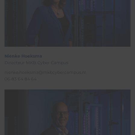
Nienke Hoeksma
Directeur MKB Cyber Campus
nienke.hoeksma@mkbcybercampus.nl
06-83 64 84 64