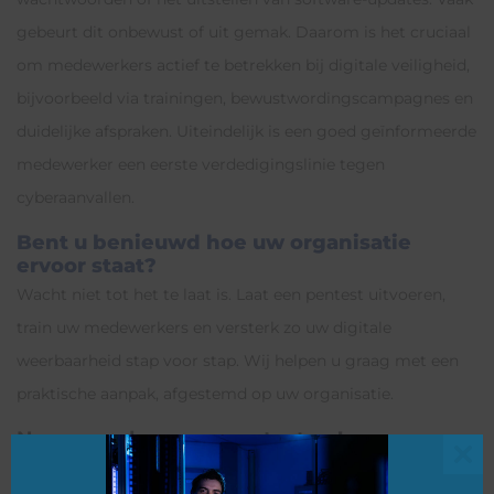
gebeurt dit onbewust of uit gemak. Daarom is het cruciaal
om medewerkers actief te betrekken bij digitale veiligheid,
bijvoorbeeld via trainingen, bewustwordingscampagnes en
duidelijke afspraken. Uiteindelijk is een goed geïnformeerde
medewerker een eerste verdedigingslinie tegen
cyberaanvallen.
Bent u benieuwd hoe uw organisatie
ervoor staat?
Wacht niet tot het te laat is. Laat een pentest uitvoeren,
train uw medewerkers en versterk zo uw digitale
weerbaarheid stap voor stap. Wij helpen u graag met een
praktische aanpak, afgestemd op uw organisatie.
Neem vandaag nog contact op!
Clo