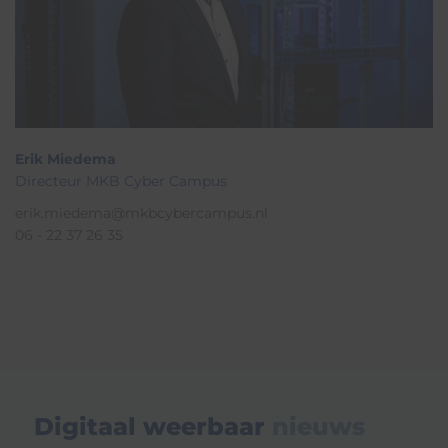
Erik Miedema
Directeur MKB Cyber Campus
erik.miedema@mkbcybercampus.nl
06 - 22 37 26 35
Digitaal weerbaar
nieuws