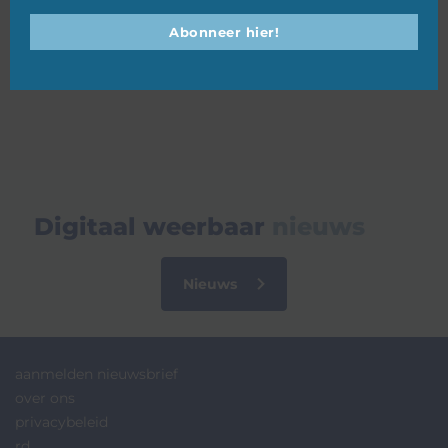
Abonneer hier!
12 augustus 2025
Digitaal weerbaar
nieuws
Nieuws
aanmelden nieuwsbrief
over ons
privacybeleid
rd