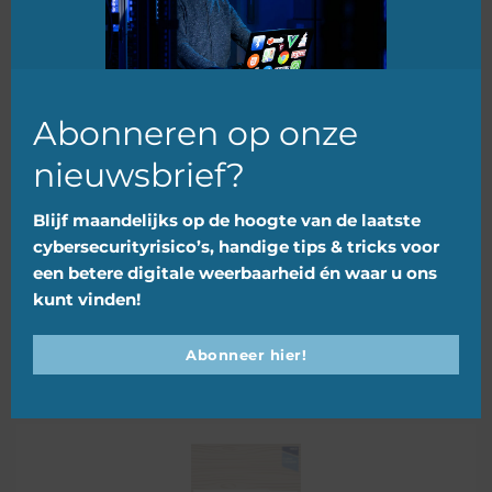
mod
Abonneren op onze
nieuwsbrief?
Blijf maandelijks op de hoogte van de laatste
cybersecurityrisico’s, handige tips & tricks voor
Is uw ICT veilig? 5 risico s die het
een betere digitale weerbaarheid én waar u ons
tegendeel bewijzen
kunt vinden!
Abonneer hier!
21 oktober 2025