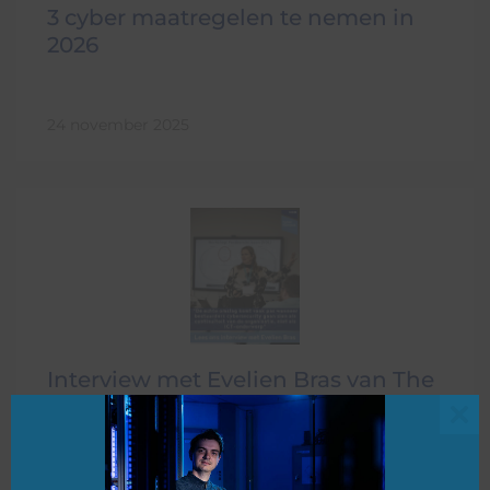
3 cyber maatregelen te nemen in
2026
24 november 2025
Interview met Evelien Bras van The
Cyber Partners
Clo
this
03 november 2025