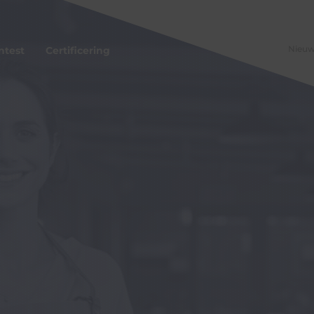
Nieu
ntest
Certificering
ord Cyberscan
bonnement
ijke Horeca Nederland Cyberscan
berscan
RECRON Cyberscan
rs Cyberscan
ers
en
 Project
roject