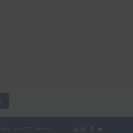
eleid
rd
DTC toolbox