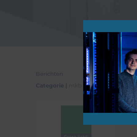
Agrarische sector
Digitaal weerbare jo
Watersport
Zorgaanbieders en to
Berichten
Categorie
|
mkb