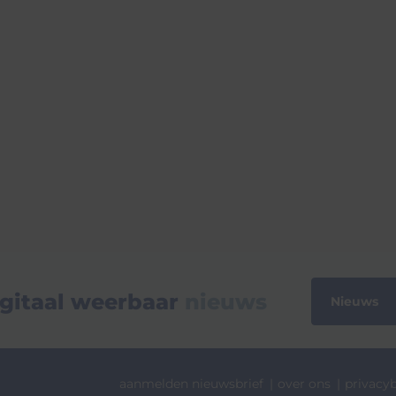
gitaal weerbaar
nieuws
Nieuws
aanmelden nieuwsbrief
over ons
privacyb