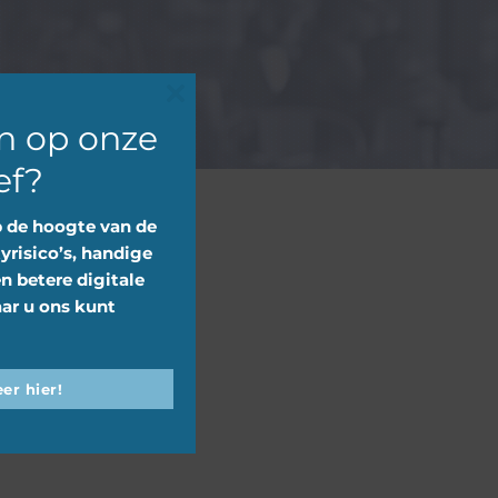
Close
n op onze
this
ef?
module
p de hoogte van de
yrisico’s, handige
en betere digitale
ar u ons kunt
er hier!