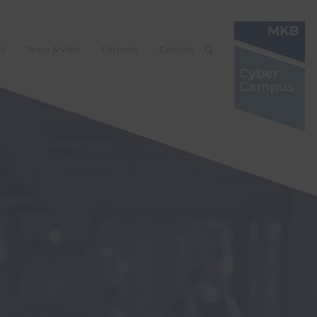
ws
Team & Visie
Partners
Contact