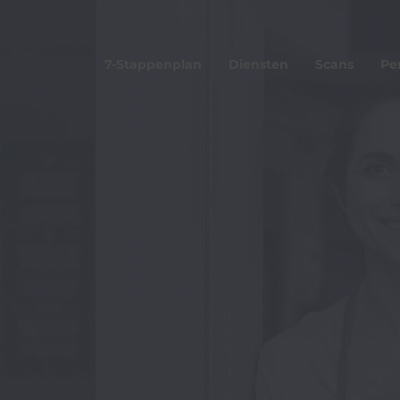
7-Stappenplan
Diensten
Scans
Pe
Wat is MyCyS?
Zorg No
Aanmelden MyCyS a
Koninkl
Inloggen MyCyS
Agro Cy
HISWA-
Makelaa
Trainingen werknem
Lespakketten jonger
BoostAI Interreg NWE
D-Flow Interreg DE P