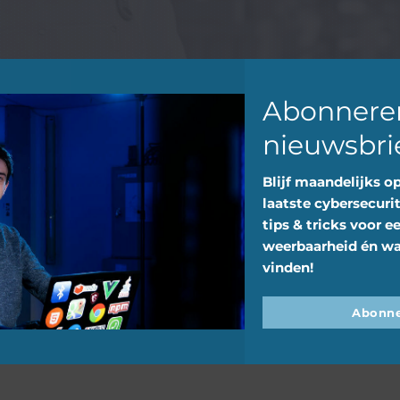
ngeren
eleveranciers
Abonnere
nieuwsbri
Blijf maandelijks o
laatste cybersecurit
tips & tricks voor e
weerbaarheid én wa
vinden!
Abonne