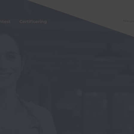
Nieu
ntest
Certificering
ord Cyberscan
bonnement
ijke Horeca Nederland Cyberscan
berscan
RECRON Cyberscan
rs Cyberscan
ers
en
 Project
roject