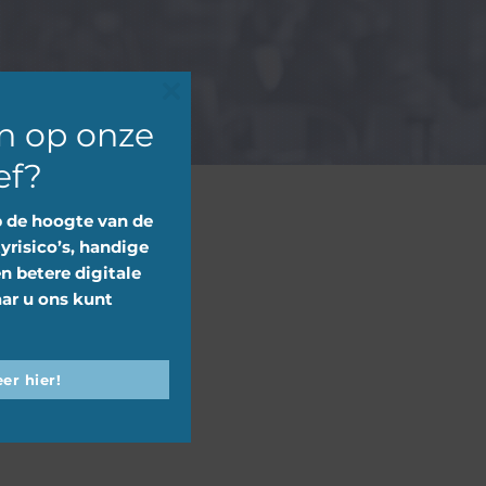
Close
n op onze
this
ef?
module
p de hoogte van de
yrisico’s, handige
en betere digitale
ar u ons kunt
er hier!