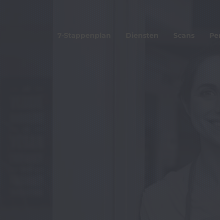
7-Stappenplan
Diensten
Scans
Pe
Wat is MyCyS?
Zorg No
Aanmelden MyCyS a
Koninkl
Inloggen MyCyS
Agro Cy
HISWA-
Makelaa
Trainingen werknem
Lespakketten jonger
BoostAI Interreg NWE
D-Flow Interreg DE P