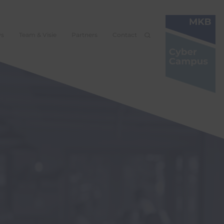
ws
Team & Visie
Partners
Contact