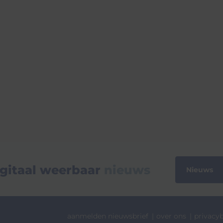
gitaal weerbaar
nieuws
Nieuws
aanmelden nieuwsbrief
over ons
privacyb