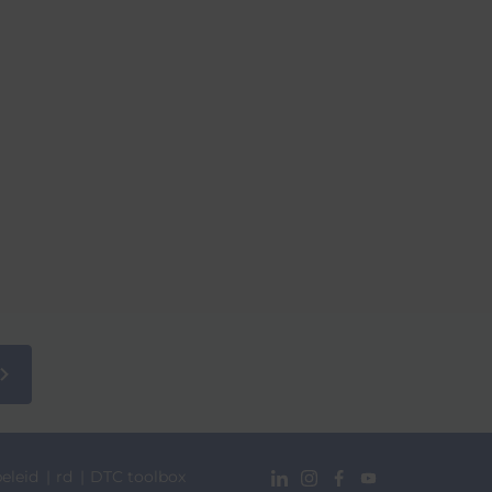
eleid
rd
DTC toolbox