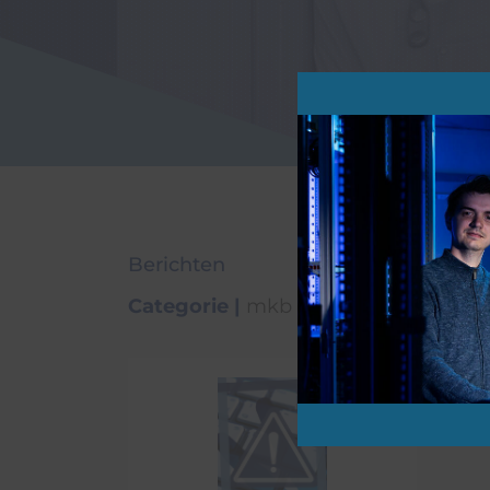
Agrarische sector
Digitaal weerbare jo
Watersport
Zorgaanbieders en to
Berichten
Categorie
|
mkb