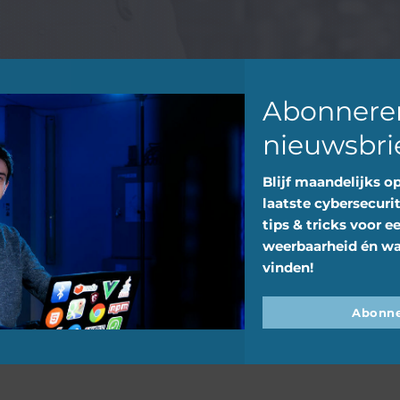
ngeren
eleveranciers
Abonnere
nieuwsbri
Blijf maandelijks o
laatste cybersecurit
tips & tricks voor e
weerbaarheid én wa
vinden!
Abonne