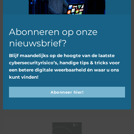
Overig nieuws
Abonneren op onze
nieuwsbrief?
Blijf maandelijks op de hoogte van de laatste
cybersecurityrisico’s, handige tips & tricks voor
Het is alsof ze de sleutel van de
een betere digitale weerbaarheid én waar u ons
voordeur hebben, Erik Miedema in
kunt vinden!
LC
Abonneer hier!
03 augustus 2026