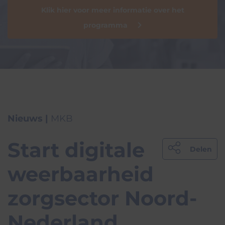
Klik hier voor meer informatie over het
programma
Nieuws |
MKB
Start digitale
Delen
weerbaarheid
zorgsector Noord-
Nederland