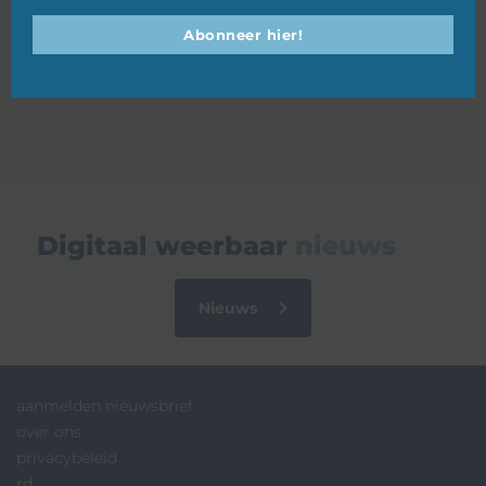
Abonneer hier!
01 juli 2025
Digitaal weerbaar
nieuws
Nieuws
aanmelden nieuwsbrief
over ons
privacybeleid
rd