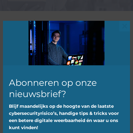
Clo
Berichten
this
Categorie
|
mkb
mod
Abonneren op onze
nieuwsbrief?
Blijf maandelijks op de hoogte van de laatste
cybersecurityrisico’s, handige tips & tricks voor
Wat u moet weten over de
een betere digitale weerbaarheid én waar u ons
Cyberbeveiligingswet
kunt vinden!