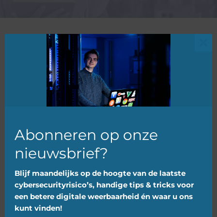
Clo
Berichten
this
Categorie
|
mkb
mod
Abonneren op onze
nieuwsbrief?
Blijf maandelijks op de hoogte van de laatste
cybersecurityrisico’s, handige tips & tricks voor
Is uw bedrijf voorbereid op de NIS2-
een betere digitale weerbaarheid én waar u ons
richtlijn?
kunt vinden!