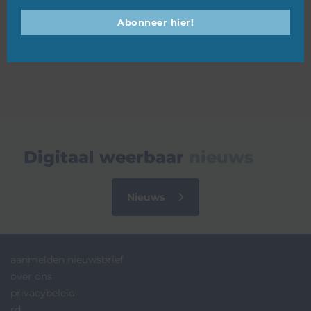
Abonneer hier!
16 juni 2025
Digitaal weerbaar
nieuws
Nieuws
aanmelden nieuwsbrief
over ons
privacybeleid
rd