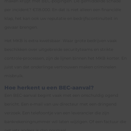
maken krijgt met BEC-pogingen. De gemiddelde schade
per incident? €118.000. En dat is niet alleen een financiële
klap, het kan ook uw reputatie en bedrijfscontinuïteit in
gevaar brengen.
Het MKB is extra kwetsbaar. Waar grote bedrijven vaak
beschikken over uitgebreide securityteams en strikte
controle-processen, zijn de lijnen binnen het MKB korter. En
juist van dat onderlinge vertrouwen maken criminelen
misbruik.
Hoe herkent u een BEC-aanval?
Een BEC-aanval begint vaak met een onschuldig ogend
bericht. Een e-mail van uw directeur met een dringend
verzoek. Een telefoontje van een leverancier die zijn
bankrekeningnummer wil laten wijzigen. Of een factuur die
net iets anders is dan normaal.