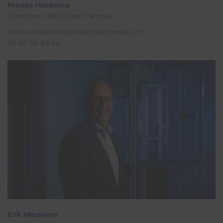
Nienke Hoeksma
Directeur MKB Cyber Campus
nienke.hoeksma@mkbcybercampus.nl
06-83 64 84 64
Erik Miedema