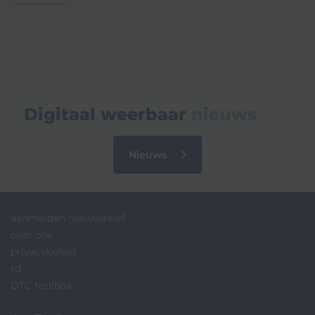
Digitaal weerbaar
nieuws
Nieuws
aanmelden nieuwsbrief
over ons
privacybeleid
rd
DTC toolbox