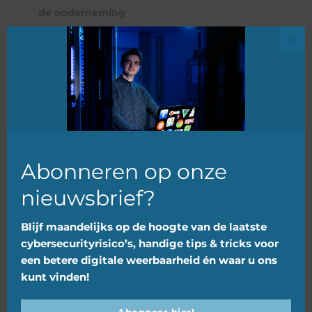
de onderneming
Clo
Aanmelden
this
"
*
" geeft vereiste velden aan
mod
Bedrijfsnaam
*
Abonneren op onze
nieuwsbrief?
Naam
*
Blijf maandelijks op de hoogte van de laatste
cybersecurityrisico’s, handige tips & tricks voor
een betere digitale weerbaarheid én waar u ons
kunt vinden!
E-mailadres
*
Abonneer hier!