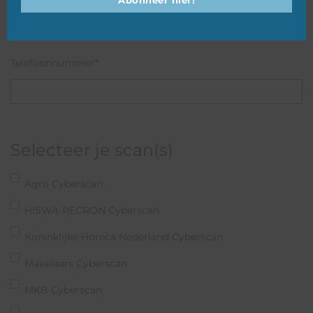
Telefoonnummer
*
Selecteer je scan(s)
Agro Cyberscan
HISWA-RECRON Cyberscan
Koninklijke Horeca Nederland Cyberscan
Makelaars Cyberscan
MKB Cyberscan